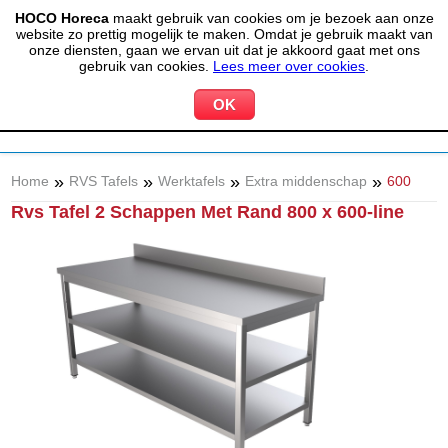
HOCO Horeca
maakt gebruik van cookies om je bezoek aan onze
(020) 497 6325
info@hocohoreca.nl
website zo prettig mogelijk te maken. Omdat je gebruik maakt van
0
onze diensten, gaan we ervan uit dat je akkoord gaat met ons
MIJN ACCOUNT
WINKELWAGEN
gebruik van cookies.
Lees meer over cookies
.
»
»
»
»
Home
RVS Tafels
Werktafels
Extra middenschap
600
Rvs Tafel 2 Schappen Met Rand 800 x 600-line