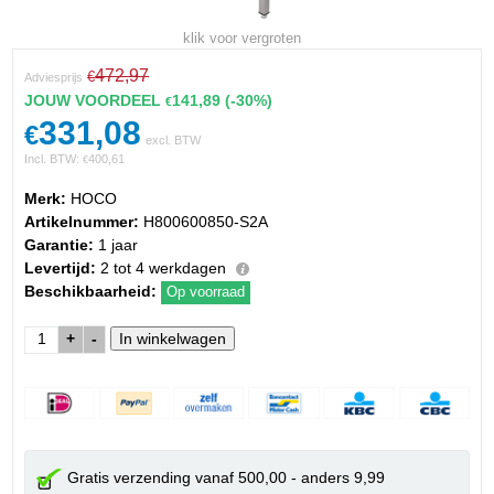
klik voor vergroten
472,97
€
Adviesprijs
JOUW VOORDEEL
141,89
(-30%)
€
331,08
€
excl. BTW
Incl. BTW:
400,61
€
Merk:
HOCO
Artikelnummer:
H800600850-S2A
Garantie:
1 jaar
Levertijd:
2 tot 4 werkdagen
Beschikbaarheid:
Op voorraad
+
-
Gratis verzending vanaf 500,00 - anders 9,99