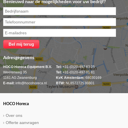
Benieuwd naar de mogelijkheden voor uw bedrijf?
Adresgegevens
HOCO Horeca Equipment B.V.
Tel:
+31-(0)20-497 63 25
Weerenweg 35
Tel:
+31-(0)20-497 01 81
1161 AG Zwanenburg
KvK Amsterdam:
68030169
E-mail:
info@hocohoreca.nl
BTW:
NL857272536B01
HOCO Horeca
Over ons
Offerte aanvragen