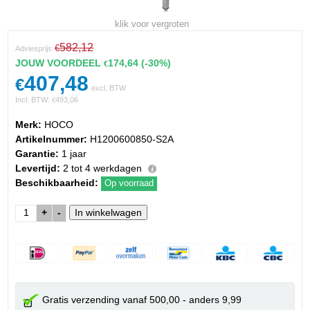
klik voor vergroten
582,12
€
Adviesprijs
JOUW VOORDEEL
174,64
(-30%)
€
407,48
€
excl. BTW
Incl. BTW:
493,06
€
Merk:
HOCO
Artikelnummer:
H1200600850-S2A
Garantie:
1 jaar
Levertijd:
2 tot 4 werkdagen
Beschikbaarheid:
Op voorraad
+
-
Gratis verzending vanaf 500,00 - anders 9,99