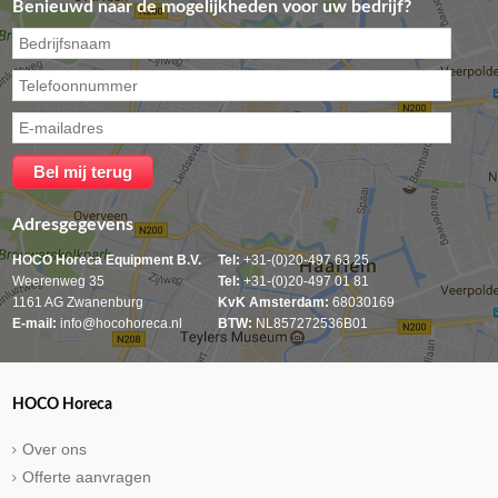
Benieuwd naar de mogelijkheden voor uw bedrijf?
Adresgegevens
HOCO Horeca Equipment B.V.
Tel:
+31-(0)20-497 63 25
Weerenweg 35
Tel:
+31-(0)20-497 01 81
1161 AG Zwanenburg
KvK Amsterdam:
68030169
E-mail:
info@hocohoreca.nl
BTW:
NL857272536B01
HOCO Horeca
Over ons
Offerte aanvragen