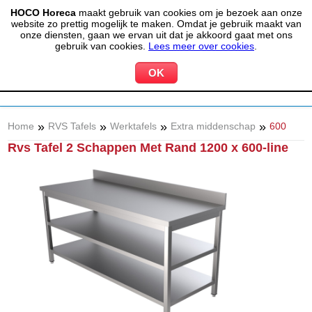
HOCO Horeca
maakt gebruik van cookies om je bezoek aan onze
(020) 497 6325
info@hocohoreca.nl
website zo prettig mogelijk te maken. Omdat je gebruik maakt van
0
onze diensten, gaan we ervan uit dat je akkoord gaat met ons
MIJN ACCOUNT
WINKELWAGEN
gebruik van cookies.
Lees meer over cookies
.
»
»
»
»
Home
RVS Tafels
Werktafels
Extra middenschap
600
Rvs Tafel 2 Schappen Met Rand 1200 x 600-line