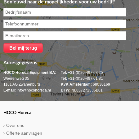
Benieuwd naar de mogelijkheden voor uw bedrijf?
Adresgegevens
HOCO Horeca Equipment B.V.
Tel:
+31-(0)20-497 63 25
Weerenweg 35
Tel:
+31-(0)20-497 01 81
1161 AG Zwanenburg
KvK Amsterdam:
68030169
E-mail:
info@hocohoreca.nl
BTW:
NL857272536B01
HOCO Horeca
Over ons
Offerte aanvragen