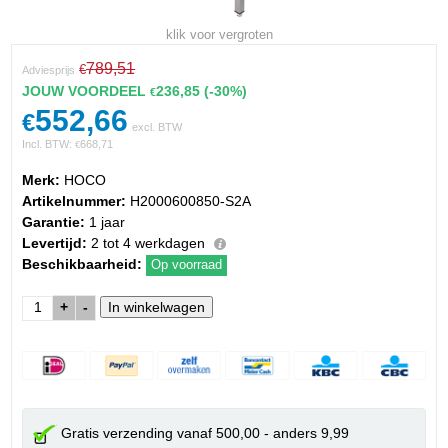
klik voor vergroten
789,51
€
Adviesprijs
JOUW VOORDEEL
236,85
(-30%)
€
552,66
€
excl. BTW
Incl. BTW:
668,71
€
Merk:
HOCO
Artikelnummer:
H2000600850-S2A
Garantie:
1 jaar
Levertijd:
2 tot 4 werkdagen
Beschikbaarheid:
Op voorraad
+
-
Gratis verzending vanaf 500,00 - anders 9,99