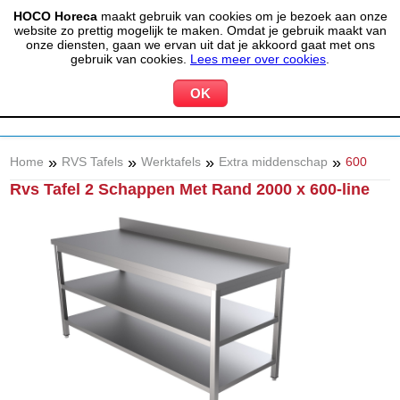
HOCO Horeca
maakt gebruik van cookies om je bezoek aan onze
(020) 497 6325
info@hocohoreca.nl
website zo prettig mogelijk te maken. Omdat je gebruik maakt van
0
onze diensten, gaan we ervan uit dat je akkoord gaat met ons
MIJN ACCOUNT
WINKELWAGEN
gebruik van cookies.
Lees meer over cookies
.
»
»
»
»
Home
RVS Tafels
Werktafels
Extra middenschap
600
Rvs Tafel 2 Schappen Met Rand 2000 x 600-line