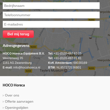
Adresgegevens
HOCO Horeca Equipment B.V.
Tel:
+31-(0)20-497 63 25
Weerenweg 35
Tel:
+31-(0)20-497 01 81
1161 AG Zwanenburg
KvK Amsterdam:
68030169
E-mail:
info@hocohoreca.nl
BTW:
NL857272536B01
HOCO Horeca
Over ons
Offerte aanvragen
Openingstijden