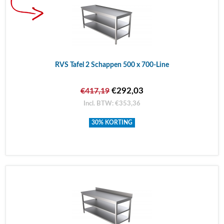
RVS Tafel 2 Schappen 500 x 700-Line
€292,03
€417,19
Incl. BTW: €353,36
30% KORTING