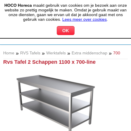
HOCO Horeca
maakt gebruik van cookies om je bezoek aan onze
(020) 497 6325
info@hocohoreca.nl
website zo prettig mogelijk te maken. Omdat je gebruik maakt van
0
onze diensten, gaan we ervan uit dat je akkoord gaat met ons
MIJN ACCOUNT
WINKELWAGEN
gebruik van cookies.
Lees meer over cookies
.
»
»
»
»
Home
RVS Tafels
Werktafels
Extra middenschap
700
Rvs Tafel 2 Schappen 1100 x 700-line