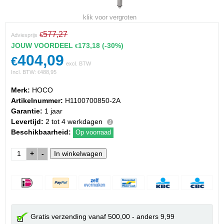
klik voor vergroten
577,27
€
Adviesprijs
JOUW VOORDEEL
173,18
(-30%)
€
404,09
€
excl. BTW
Incl. BTW:
488,95
€
Merk:
HOCO
Artikelnummer:
H1100700850-2A
Garantie:
1 jaar
Levertijd:
2 tot 4 werkdagen
Beschikbaarheid:
Op voorraad
+
-
Gratis verzending vanaf 500,00 - anders 9,99