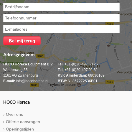
Adresgegevens
HOCO Horeca Equipment B.V.
Tel:
+31-(0)20-497 63 25
Weerenweg 35
Tel:
+31-(0)20-497 01 81
1161 AG Zwanenburg
KvK Amsterdam:
68030169
E-mail:
info@hocohoreca.nl
BTW:
NL857272536B01
HOCO Horeca
Over ons
Offerte aanvragen
Openingstijden