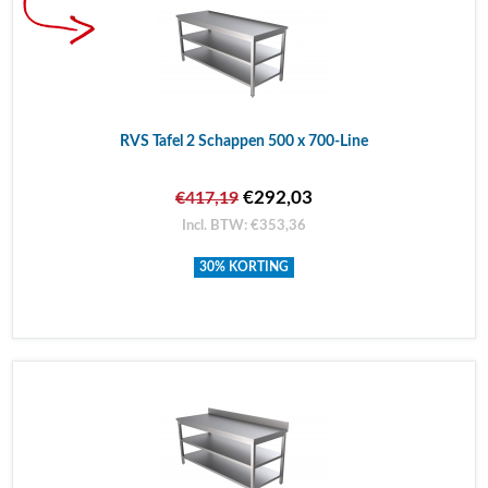
RVS Tafel 2 Schappen 500 x 700-Line
€292,03
€417,19
Incl. BTW: €353,36
30% KORTING