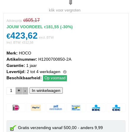
klik voor vergroten
605,17
€
Adviesprijs
JOUW VOORDEEL
181,55
(-30%)
€
423,62
€
excl. BTW
Incl. BTW:
512,58
€
Merk:
HOCO
Artikelnummer:
H1200700850-2A
Garantie:
1 jaar
Levertijd:
2 tot 4 werkdagen
Beschikbaarheid:
Op voorraad
+
-
Gratis verzending vanaf 500,00 - anders 9,99