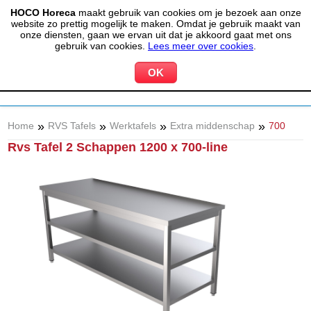
HOCO Horeca
maakt gebruik van cookies om je bezoek aan onze
(020) 497 6325
info@hocohoreca.nl
website zo prettig mogelijk te maken. Omdat je gebruik maakt van
0
onze diensten, gaan we ervan uit dat je akkoord gaat met ons
MIJN ACCOUNT
WINKELWAGEN
gebruik van cookies.
Lees meer over cookies
.
»
»
»
»
Home
RVS Tafels
Werktafels
Extra middenschap
700
Rvs Tafel 2 Schappen 1200 x 700-line