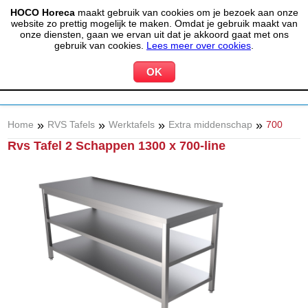
HOCO Horeca
maakt gebruik van cookies om je bezoek aan onze
(020) 497 6325
info@hocohoreca.nl
website zo prettig mogelijk te maken. Omdat je gebruik maakt van
0
onze diensten, gaan we ervan uit dat je akkoord gaat met ons
MIJN ACCOUNT
WINKELWAGEN
gebruik van cookies.
Lees meer over cookies
.
»
»
»
»
Home
RVS Tafels
Werktafels
Extra middenschap
700
Rvs Tafel 2 Schappen 1300 x 700-line