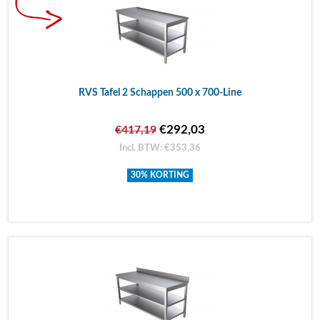
RVS Tafel 2 Schappen 500 x 700-Line
€292,03
€417,19
Incl. BTW: €353,36
30% KORTING