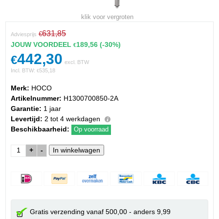
klik voor vergroten
631,85
€
Adviesprijs
JOUW VOORDEEL
189,56
(-30%)
€
442,30
€
excl. BTW
Incl. BTW:
535,18
€
Merk:
HOCO
Artikelnummer:
H1300700850-2A
Garantie:
1 jaar
Levertijd:
2 tot 4 werkdagen
Beschikbaarheid:
Op voorraad
+
-
Gratis verzending vanaf 500,00 - anders 9,99