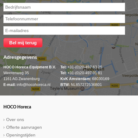
Adresgegevens
HOCO Horeca Equipment B.V.
Tel:
+31-(0)20-497 63 25
Weerenweg 35
Tel:
+31-(0)20-497 01 81
1161 AG Zwanenburg
KvK Amsterdam:
68030169
E-mail:
info@hocohoreca.nl
BTW:
NL857272536B01
HOCO Horeca
Over ons
Offerte aanvragen
Openingstijden