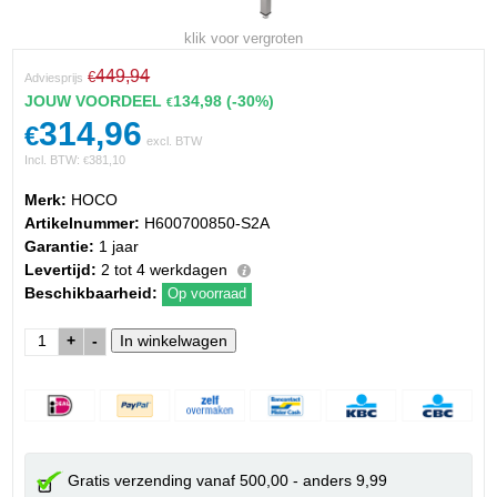
klik voor vergroten
449,94
€
Adviesprijs
JOUW VOORDEEL
134,98
(-30%)
€
314,96
€
excl. BTW
Incl. BTW:
381,10
€
Merk:
HOCO
Artikelnummer:
H600700850-S2A
Garantie:
1 jaar
Levertijd:
2 tot 4 werkdagen
Beschikbaarheid:
Op voorraad
+
-
Gratis verzending vanaf 500,00 - anders 9,99