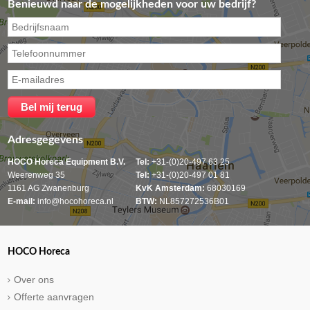
Benieuwd naar de mogelijkheden voor uw bedrijf?
Adresgegevens
HOCO Horeca Equipment B.V.
Tel:
+31-(0)20-497 63 25
Weerenweg 35
Tel:
+31-(0)20-497 01 81
1161 AG Zwanenburg
KvK Amsterdam:
68030169
E-mail:
info@hocohoreca.nl
BTW:
NL857272536B01
HOCO Horeca
Over ons
Offerte aanvragen