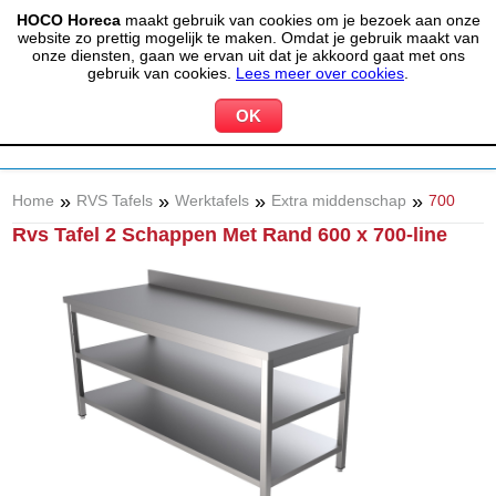
HOCO Horeca
maakt gebruik van cookies om je bezoek aan onze
(020) 497 6325
info@hocohoreca.nl
website zo prettig mogelijk te maken. Omdat je gebruik maakt van
0
onze diensten, gaan we ervan uit dat je akkoord gaat met ons
MIJN ACCOUNT
WINKELWAGEN
gebruik van cookies.
Lees meer over cookies
.
»
»
»
»
Home
RVS Tafels
Werktafels
Extra middenschap
700
Rvs Tafel 2 Schappen Met Rand 600 x 700-line