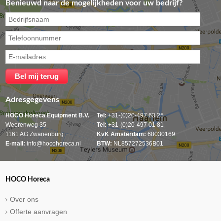
Benieuwd naar de mogelijkheden voor uw bedrijf?
Adresgegevens
HOCO Horeca Equipment B.V.
Tel:
+31-(0)20-497 63 25
Weerenweg 35
Tel:
+31-(0)20-497 01 81
1161 AG Zwanenburg
KvK Amsterdam:
68030169
E-mail:
info@hocohoreca.nl
BTW:
NL857272536B01
HOCO Horeca
Over ons
Offerte aanvragen