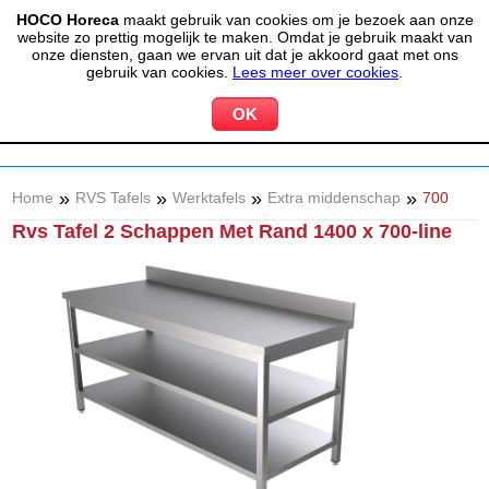
HOCO Horeca
maakt gebruik van cookies om je bezoek aan onze
(020) 497 6325
info@hocohoreca.nl
website zo prettig mogelijk te maken. Omdat je gebruik maakt van
0
onze diensten, gaan we ervan uit dat je akkoord gaat met ons
MIJN ACCOUNT
WINKELWAGEN
gebruik van cookies.
Lees meer over cookies
.
»
»
»
»
Home
RVS Tafels
Werktafels
Extra middenschap
700
Rvs Tafel 2 Schappen Met Rand 1400 x 700-line