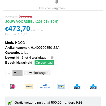
klik voor vergroten
676,71
€
Adviesprijs
JOUW VOORDEEL
203,01
(-30%)
€
473,70
€
excl. BTW
Incl. BTW:
573,17
€
Merk:
HOCO
Artikelnummer:
H1400700850-S2A
Garantie:
1 jaar
Levertijd:
2 tot 4 werkdagen
Beschikbaarheid:
Op voorraad
+
-
Gratis verzending vanaf 500,00 - anders 9,99