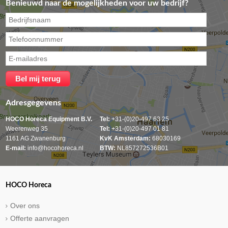
Benieuwd naar de mogelijkheden voor uw bedrijf?
Adresgegevens
HOCO Horeca Equipment B.V.
Tel:
+31-(0)20-497 63 25
Weerenweg 35
Tel:
+31-(0)20-497 01 81
1161 AG Zwanenburg
KvK Amsterdam:
68030169
E-mail:
info@hocohoreca.nl
BTW:
NL857272536B01
HOCO Horeca
Over ons
Offerte aanvragen