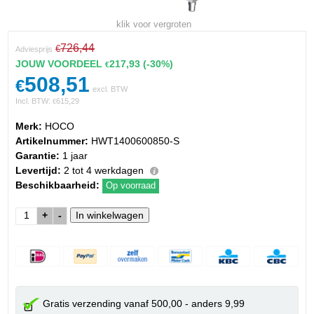
klik voor vergroten
726,44
€
Adviesprijs
JOUW VOORDEEL
217,93
(-30%)
€
508,51
€
excl. BTW
Incl. BTW:
615,29
€
Merk:
HOCO
Artikelnummer:
HWT1400600850-S
Garantie:
1 jaar
Levertijd:
2 tot 4 werkdagen
Beschikbaarheid:
Op voorraad
+
-
Gratis verzending vanaf 500,00 - anders 9,99