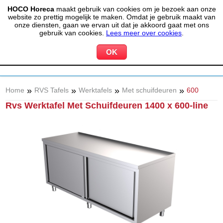
HOCO Horeca
maakt gebruik van cookies om je bezoek aan onze
(020) 497 6325
info@hocohoreca.nl
website zo prettig mogelijk te maken. Omdat je gebruik maakt van
0
onze diensten, gaan we ervan uit dat je akkoord gaat met ons
MIJN ACCOUNT
WINKELWAGEN
gebruik van cookies.
Lees meer over cookies
.
»
»
»
»
Home
RVS Tafels
Werktafels
Met schuifdeuren
600
Rvs Werktafel Met Schuifdeuren 1400 x 600-line