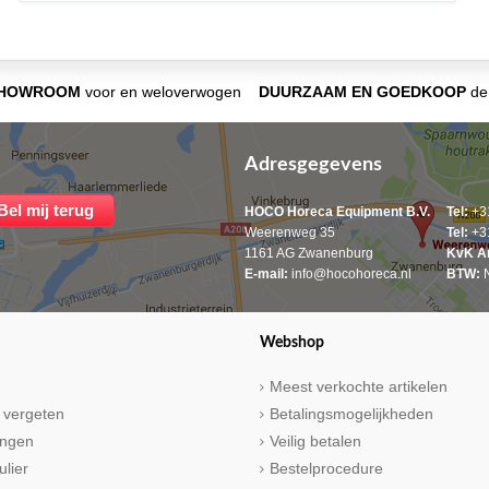
SHOWROOM
voor en weloverwogen
DUURZAAM EN GOEDKOOP
de 
Adresgegevens
HOCO Horeca Equipment B.V.
Tel:
+31
Weerenweg 35
Tel:
+31
1161 AG Zwanenburg
KvK A
E-mail:
info@hocohoreca.nl
BTW:
N
Webshop
Meest verkochte artikelen
 vergeten
Betalingsmogelijkheden
ringen
Veilig betalen
ulier
Bestelprocedure