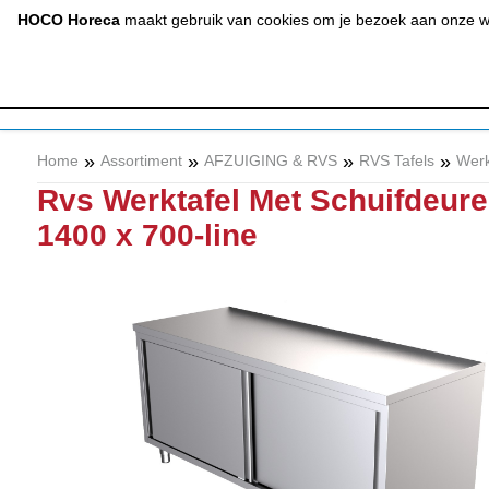
(020) 497 6325
info@hocohoreca.nl
HOCO Horeca
maakt gebruik van cookies om je bezoek aan onze web
AFZUIGING
A
& RVS
»
»
»
»
Home
Assortiment
AFZUIGING & RVS
RVS Tafels
Werk
Rvs Werktafel Met Schuifdeur
1400 x 700-line