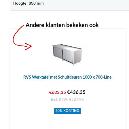
Hoogte: 850 mm
Andere klanten bekeken ook
RVS Werktafel met Schuifdeuren 1000 x 700-Line
€436,35
€623,35
Incl. BTW: €527,98
30% KORTING