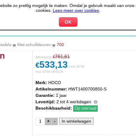
site zo prettig mogelijk te maken. Omdat je gebruik maakt van onze d
cookies.
Lees meer over cookies
.
KOELEN &
PIZZERIA &
HOTEL,
PPARATUUR
VRIEZEN
BAKKERIJ
RESTA
»
»
tafels
Met schuifdeuren
700
en
761,61
€
Adviesprijs
533,13
€
excl. BTW
Incl. BTW:
645,08
€
Merk:
HOCO
Artikelnummer:
HWT1400700850-S
Garantie:
1 jaar
Levertijd:
2 tot 4 werkdagen
Beschikbaarheid:
Op voorraad
+
-