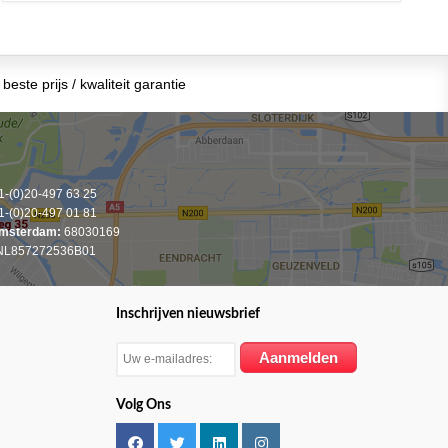
beste prijs / kwaliteit garantie
-(0)20-497 63 25
-(0)20-497 01 81
msterdam:
68030169
L857272536B01
Inschrijven nieuwsbrief
Volg Ons