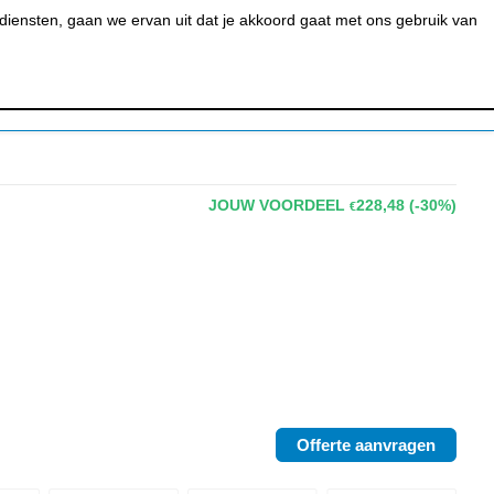
0
MIJN ACCOUNT
BESTELSTATUS
WINKELWAGEN
iensten, gaan we ervan uit dat je akkoord gaat met ons gebruik van
 BAR &
REINIGEN &
URANT
HYGIËNE
JOUW VOORDEEL
228,48
(-30%)
€