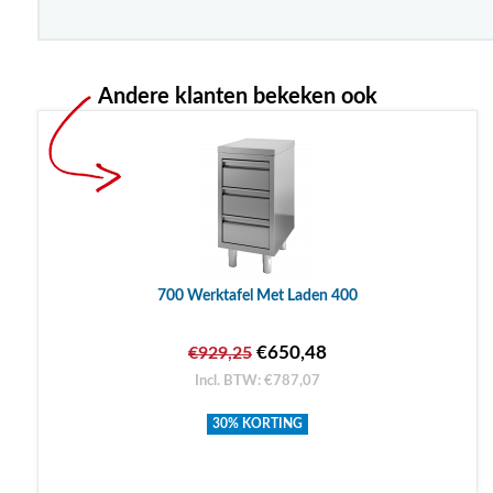
Andere klanten bekeken ook
700 Werktafel Met Laden 400
€650,48
€929,25
Incl. BTW: €787,07
30% KORTING