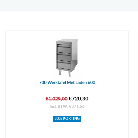
700 Werktafel Met Laden 600
€720,30
€1.029,00
Incl. BTW: €871,56
30% KORTING