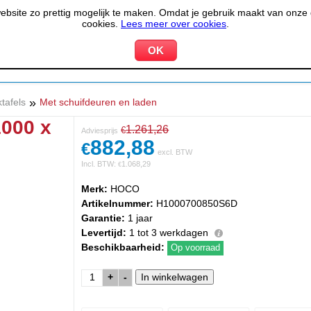
site zo prettig mogelijk te maken. Omdat je gebruik maakt van onze d
cookies.
Lees meer over cookies
.
KOELEN &
PIZZERIA &
HOTEL,
PPARATUUR
VRIEZEN
BAKKERIJ
RESTA
»
tafels
Met schuifdeuren en laden
1000 x
1.261,26
€
Adviesprijs
882,88
€
excl. BTW
Incl. BTW:
1.068,29
€
Merk:
HOCO
Artikelnummer:
H1000700850S6D
Garantie:
1 jaar
Levertijd:
1 tot 3 werkdagen
Beschikbaarheid:
Op voorraad
+
-