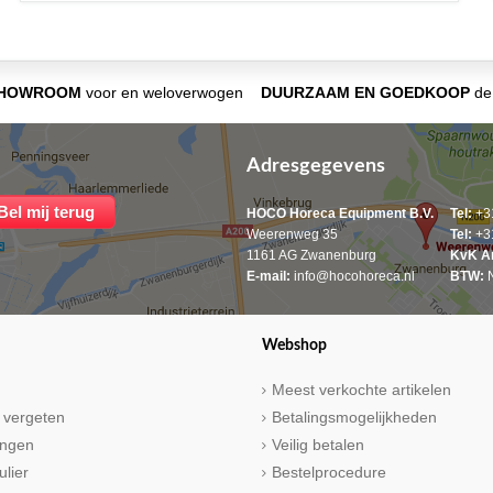
SHOWROOM
voor en weloverwogen
DUURZAAM EN GOEDKOOP
de 
Adresgegevens
HOCO Horeca Equipment B.V.
Tel:
+31
Weerenweg 35
Tel:
+31
1161 AG Zwanenburg
KvK A
E-mail:
info@hocohoreca.nl
BTW:
N
Webshop
Meest verkochte artikelen
 vergeten
Betalingsmogelijkheden
ringen
Veilig betalen
ulier
Bestelprocedure