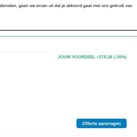
0
MIJN ACCOUNT
BESTELSTATUS
WINKELWAGEN
iensten, gaan we ervan uit dat je akkoord gaat met ons gebruik van
 BAR &
REINIGEN &
URANT
HYGIËNE
JOUW VOORDEEL
378,38
(-30%)
€