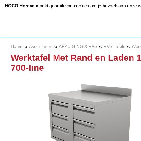
(020) 497 6325
info@hocohoreca.nl
HOCO Horeca
maakt gebruik van cookies om je bezoek aan onze web
AFZUIGING
A
& RVS
»
»
»
»
Home
Assortiment
AFZUIGING & RVS
RVS Tafels
Werk
Werktafel Met Rand en Laden 
700-line