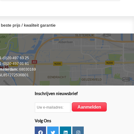
beste prijs / kwaliteit garantie
-(0)20-497 63 25
-(0)20-497 01 81
msterdam:
68030169
L857272536B01
Inschrijven nieuwsbrief
Volg Ons