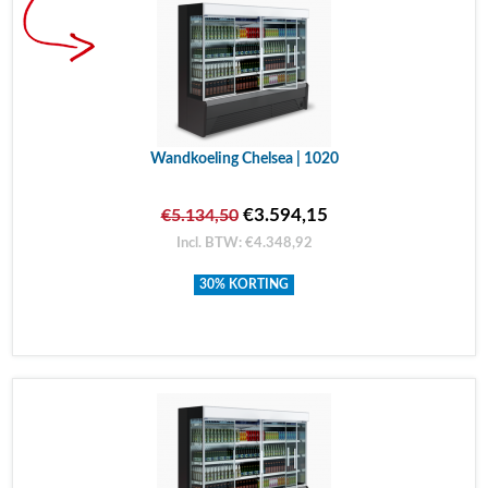
Wandkoeling Chelsea | 1020
€3.594,15
€5.134,50
Incl. BTW: €4.348,92
30% KORTING