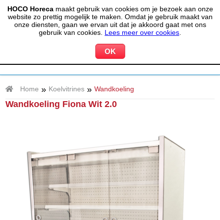
HOCO Horeca
maakt gebruik van cookies om je bezoek aan onze
(020) 497 6325
info@hocohoreca.nl
website zo prettig mogelijk te maken. Omdat je gebruik maakt van
0
onze diensten, gaan we ervan uit dat je akkoord gaat met ons
MIJN ACCOUNT
WINKELWAGEN
gebruik van cookies.
Lees meer over cookies
.
»
»
Home
Koelvitrines
Wandkoeling
Wandkoeling Fiona Wit 2.0