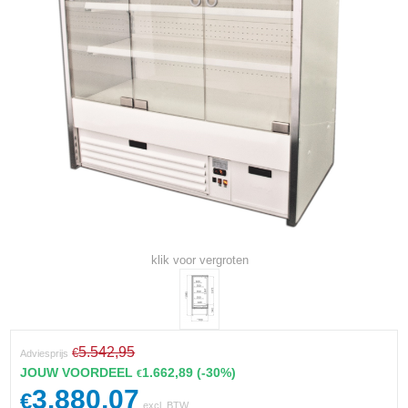
klik voor vergroten
5.542,95
€
Adviesprijs
JOUW VOORDEEL
1.662,89
(-30%)
€
3.880,07
€
excl. BTW