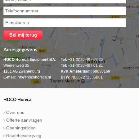
Adresgegevens
HOCO Horeca Equipment B.V.
Tel:
+31-(0)20-497 63 25
Weerenweg 35
Tel:
+31-(0)20-497 01 81
1161 AG Zwanenburg
KvK Amsterdam:
68030169
E-mail:
info@hocohoreca.nl
BTW:
NL857272536B01
HOCO Horeca
Over ons
Offerte aanvragen
Openingstijden
Routebeschrijving