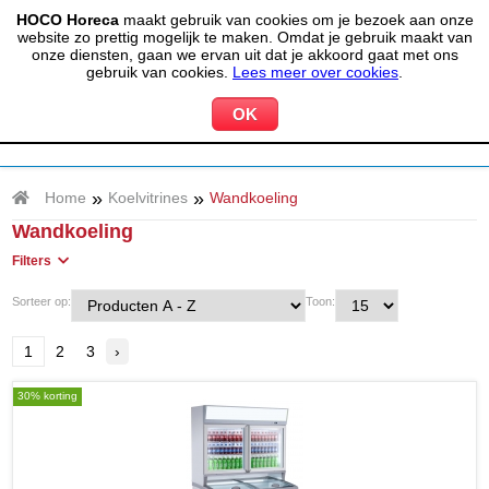
HOCO Horeca
maakt gebruik van cookies om je bezoek aan onze
(020) 497 6325
info@hocohoreca.nl
website zo prettig mogelijk te maken. Omdat je gebruik maakt van
0
onze diensten, gaan we ervan uit dat je akkoord gaat met ons
MIJN ACCOUNT
WINKELWAGEN
gebruik van cookies.
Lees meer over cookies
.
»
»
Home
Koelvitrines
Wandkoeling
Wandkoeling
Filters
Sorteer op:
Toon:
1
2
3
›
30% korting