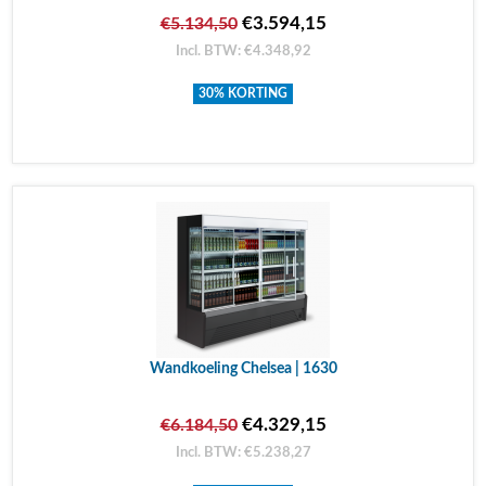
€3.594,15
€5.134,50
Incl. BTW: €4.348,92
30% KORTING
Wandkoeling Chelsea | 1630
€4.329,15
€6.184,50
Incl. BTW: €5.238,27