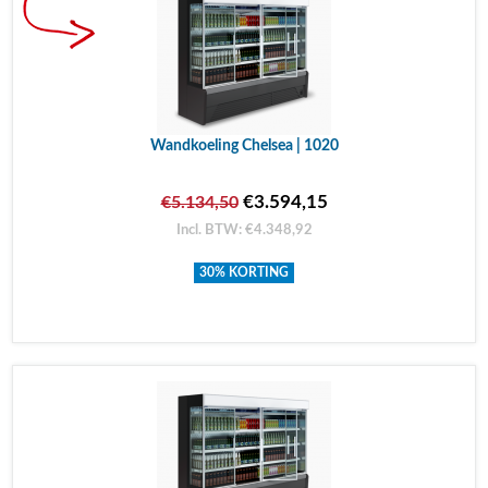
Wandkoeling Chelsea | 1020
€3.594,15
€5.134,50
Incl. BTW: €4.348,92
30% KORTING