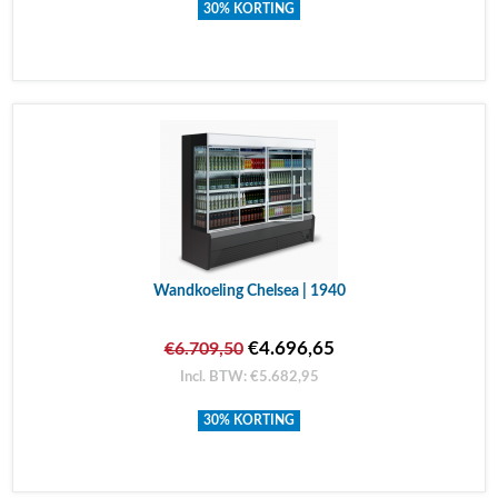
30% KORTING
Wandkoeling Chelsea | 1940
€4.696,65
€6.709,50
Incl. BTW: €5.682,95
30% KORTING