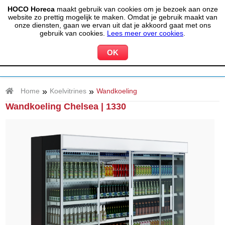
HOCO Horeca
maakt gebruik van cookies om je bezoek aan onze
(020) 497 6325
info@hocohoreca.nl
website zo prettig mogelijk te maken. Omdat je gebruik maakt van
0
onze diensten, gaan we ervan uit dat je akkoord gaat met ons
MIJN ACCOUNT
WINKELWAGEN
gebruik van cookies.
Lees meer over cookies
.
»
»
Home
Koelvitrines
Wandkoeling
Wandkoeling Chelsea | 1330