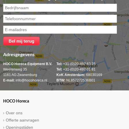
Adresgegevens
HOCO Horeca Equipment B.V.
Tel:
+31-(0)20-497 63 25
Weerenweg 35
Tel:
+31-(0)20-497 01 81
1161 AG Zwanenburg
KvK Amsterdam:
68030169
E-mail:
info@hocohoreca.nl
BTW:
NL857272536B01
HOCO Horeca
Over ons
Offerte aanvragen
Openingstijden