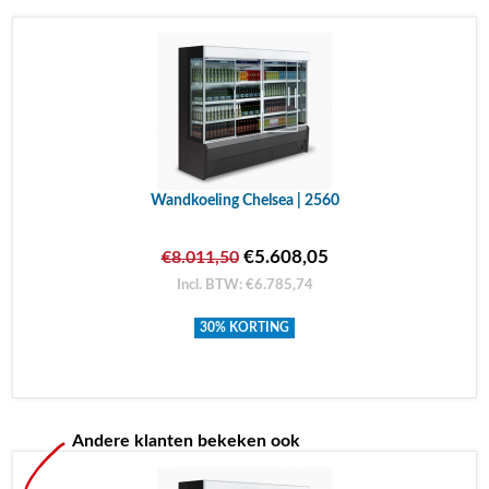
Wandkoeling Chelsea | 2560
€5.608,05
€8.011,50
Incl. BTW: €6.785,74
30% KORTING
Andere klanten bekeken ook