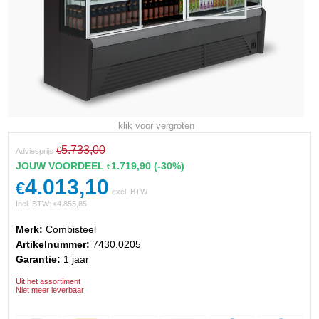
klik voor vergroten
5.733,00
€
Adviesprijs
JOUW VOORDEEL
1.719,90
(-30%)
€
4.013,10
€
excl. BTW
Incl. BTW:
4.855,85
€
Merk:
Combisteel
Artikelnummer:
7430.0205
Garantie:
1 jaar
Uit het assortiment
Niet meer leverbaar