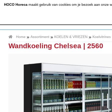
(020) 497 6325
info@hocohoreca.nl
HOCO Horeca
maakt gebruik van cookies om je bezoek aan onze web
AFZUIGING
A
& RVS
»
»
»
Home
Assortiment
KOELEN & VRIEZEN
Koelvitrines
Wandkoeling Chelsea | 2560