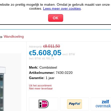
site zo prettig mogelijk te maken. Omdat je gebruik maakt van onze d
cookies.
Lees meer over cookies
.
KOELEN &
PIZZERIA &
HOTEL,
PPARATUUR
VRIEZEN
BAKKERIJ
RESTA
»
Wandkoeling
8.011,50
€
Adviesprijs
5.608,05
€
excl. BTW
Incl. BTW:
6.785,74
€
Merk:
Combisteel
Artikelnummer:
7430.0220
Garantie:
1 jaar
Uit het assortiment
Niet meer leverbaar