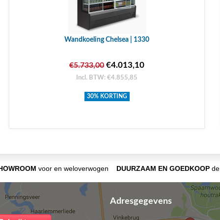
Wandkoeling Chelsea | 1330
€4.013,10
€5.733,00
Incl. BTW: €4.855,85
30% KORTING
SHOWROOM
voor en weloverwogen
DUURZAAM EN GOEDKOOP
de 
Adresgegevens