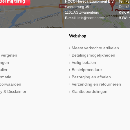
HOCO Horeca Equipment B.V.
Tel:
+31
Weerenweg 35
Tel:
+31
1161 AG Zwanenburg
KvK A
E-mail:
info@hocohoreca.nl
BTW:
N
Webshop
Meest verkochte artikelen
 vergeten
Betalingsmogelijkheden
ringen
Veilig betalen
ulier
Bestelprocedure
rmatie
Bezorging en afhalen
oorwaarden
Verzending en retourneren
cy & Disclaimer
Klantbeoordelingen