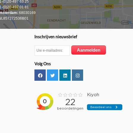
-(0)20-497 63 25
-(0)20-497 01 81
msterdam:
68030169
L857272536B01
Inschrijven nieuwsbrief
Volg Ons