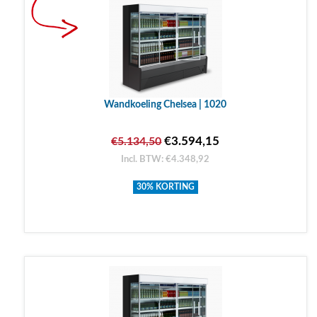
Wandkoeling Chelsea | 1020
€3.594,15
€5.134,50
Incl. BTW: €4.348,92
30% KORTING