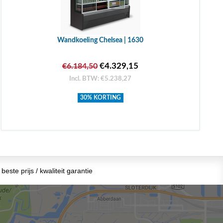
Wandkoeling Chelsea | 1630
€4.329,15
€6.184,50
Incl. BTW: €5.238,27
30% KORTING
beste prijs / kwaliteit garantie