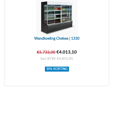
Wandkoeling Chelsea | 1330
€4.013,10
€5.733,00
Incl. BTW: €4.855,85
30% KORTING