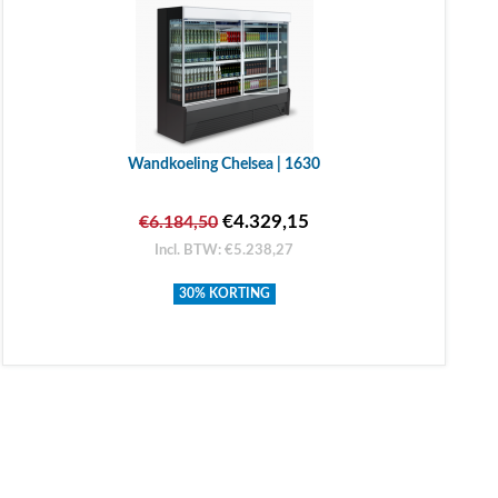
Wandkoeling Chelsea | 1630
€4.329,15
€6.184,50
Incl. BTW: €5.238,27
30% KORTING