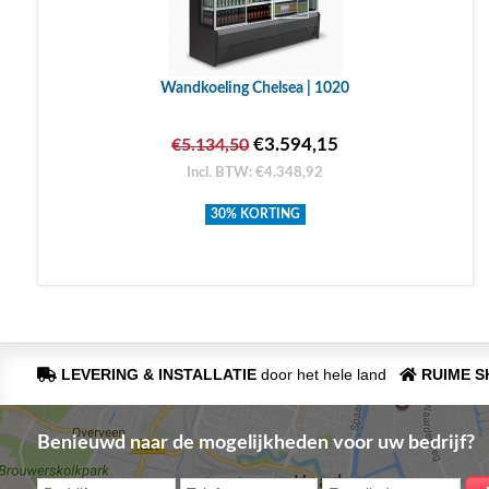
Wandkoeling Chelsea | 1020
€3.594,15
€5.134,50
Incl. BTW: €4.348,92
30% KORTING
LEVERING & INSTALLATIE
door het hele land
RUIME 
Benieuwd naar de mogelijkheden voor uw bedrijf?