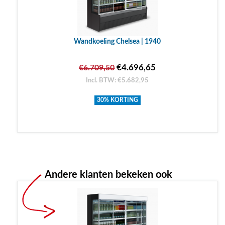
Wandkoeling Chelsea | 1940
€4.696,65
€6.709,50
Incl. BTW: €5.682,95
30% KORTING
Andere klanten bekeken ook