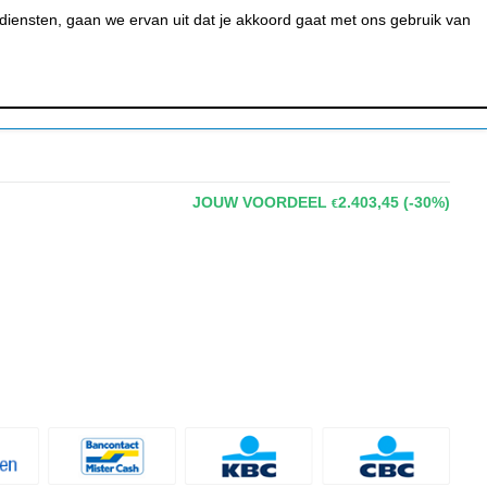
0
MIJN ACCOUNT
BESTELSTATUS
WINKELWAGEN
iensten, gaan we ervan uit dat je akkoord gaat met ons gebruik van
 BAR &
REINIGEN &
URANT
HYGIËNE
JOUW VOORDEEL
2.403,45
(-30%)
€