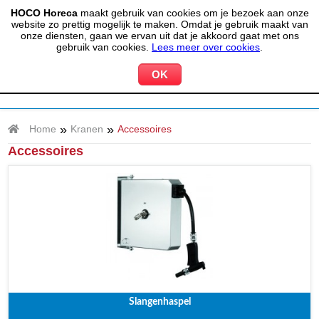
HOCO Horeca
maakt gebruik van cookies om je bezoek aan onze
(020) 497 6325
info@hocohoreca.nl
website zo prettig mogelijk te maken. Omdat je gebruik maakt van
0
onze diensten, gaan we ervan uit dat je akkoord gaat met ons
MIJN ACCOUNT
WINKELWAGEN
gebruik van cookies.
Lees meer over cookies
.
»
»
Home
Kranen
Accessoires
Accessoires
Slangenhaspel