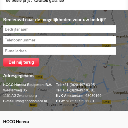
de beste prijs / kwaliteit garantie
Benieuwd naar de mogelijkheden voor uw bedrijf?
Adresgegevens
HOCO Horeca Equipment B.V.
Tel:
+31-(0)20-497 63 25
Weerenweg 35
Tel:
+31-(0)20-497 01 81
1161 AG Zwanenburg
KvK Amsterdam:
68030169
E-mail:
info@hocohoreca.nl
BTW:
NL857272536B01
HOCO Horeca