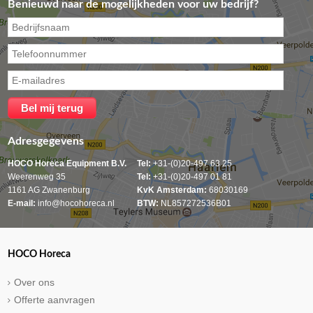
Benieuwd naar de mogelijkheden voor uw bedrijf?
Adresgegevens
HOCO Horeca Equipment B.V.
Tel:
+31-(0)20-497 63 25
Weerenweg 35
Tel:
+31-(0)20-497 01 81
1161 AG Zwanenburg
KvK Amsterdam:
68030169
E-mail:
info@hocohoreca.nl
BTW:
NL857272536B01
HOCO Horeca
Over ons
Offerte aanvragen