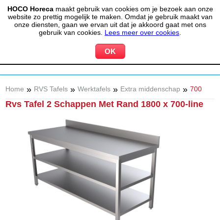
HOCO Horeca
maakt gebruik van cookies om je bezoek aan onze
(020) 497 6325
info@hocohoreca.nl
website zo prettig mogelijk te maken. Omdat je gebruik maakt van
0
onze diensten, gaan we ervan uit dat je akkoord gaat met ons
MIJN ACCOUNT
WINKELWAGEN
gebruik van cookies.
Lees meer over cookies
.
»
»
»
»
Home
RVS Tafels
Werktafels
Extra middenschap
700
Rvs Tafel 2 Schappen Met Rand 1800 x 700-line