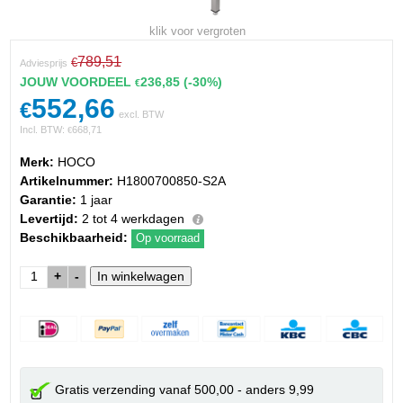
klik voor vergroten
789,51
€
Adviesprijs
JOUW VOORDEEL
236,85
(-30%)
€
552,66
€
excl. BTW
Incl. BTW:
668,71
€
Merk:
HOCO
Artikelnummer:
H1800700850-S2A
Garantie:
1 jaar
Levertijd:
2 tot 4 werkdagen
Beschikbaarheid:
Op voorraad
+
-
Gratis verzending vanaf 500,00 - anders 9,99