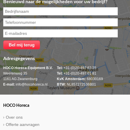
Benieuwd naar de mogelijkheden voor uw bedrijf?
Adresgegevens
HOCO Horeca Equipment B.V.
Tel:
+31-(0)20-497 63 25
Weerenweg 35
Tel:
+31-(0)20-497 01 81
1161 AG Zwanenburg
KvK Amsterdam:
68030169
E-mail:
info@hocohoreca.nl
BTW:
NL857272536B01
HOCO Horeca
Over ons
Offerte aanvragen