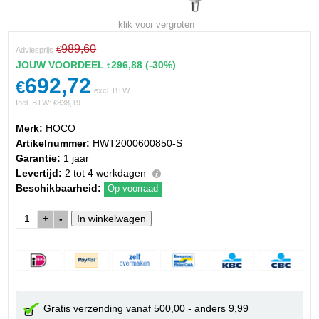
klik voor vergroten
989,60
€
Adviesprijs
JOUW VOORDEEL
296,88
(-30%)
€
692,72
€
excl. BTW
Incl. BTW:
838,19
€
Merk:
HOCO
Artikelnummer:
HWT2000600850-S
Garantie:
1 jaar
Levertijd:
2 tot 4 werkdagen
Beschikbaarheid:
Op voorraad
+
-
Gratis verzending vanaf 500,00 - anders 9,99