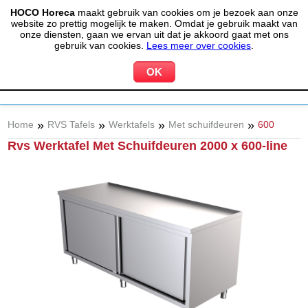
HOCO Horeca
maakt gebruik van cookies om je bezoek aan onze
(020) 497 6325
info@hocohoreca.nl
website zo prettig mogelijk te maken. Omdat je gebruik maakt van
0
onze diensten, gaan we ervan uit dat je akkoord gaat met ons
MIJN ACCOUNT
WINKELWAGEN
gebruik van cookies.
Lees meer over cookies
.
»
»
»
»
Home
RVS Tafels
Werktafels
Met schuifdeuren
600
Rvs Werktafel Met Schuifdeuren 2000 x 600-line