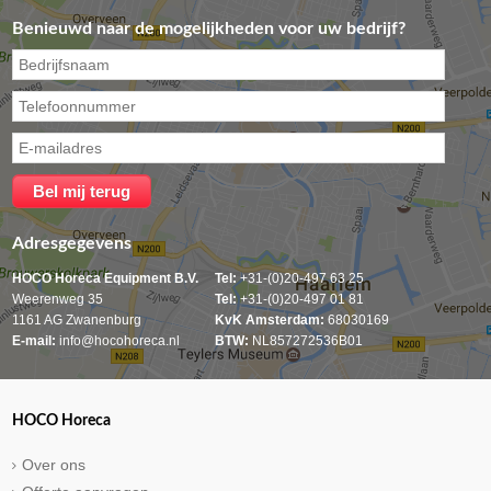
Benieuwd naar de mogelijkheden voor uw bedrijf?
Adresgegevens
HOCO Horeca Equipment B.V.
Tel:
+31-(0)20-497 63 25
Weerenweg 35
Tel:
+31-(0)20-497 01 81
1161 AG Zwanenburg
KvK Amsterdam:
68030169
E-mail:
info@hocohoreca.nl
BTW:
NL857272536B01
HOCO Horeca
Over ons