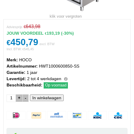
klik voor vergroten
643,98
€
Adviesprijs
JOUW VOORDEEL
193,19
(-30%)
€
450,79
€
excl. BTW
Incl. BTW:
545,45
€
Merk:
HOCO
Artikelnummer:
HWT1000600850-SS
Garantie:
1 jaar
Levertijd:
2 tot 4 werkdagen
Beschikbaarheid:
Op voorraad
+
-