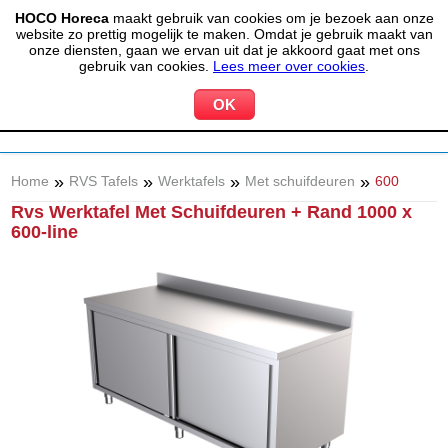
HOCO Horeca
maakt gebruik van cookies om je bezoek aan onze
(020) 497 6325
info@hocohoreca.nl
website zo prettig mogelijk te maken. Omdat je gebruik maakt van
0
onze diensten, gaan we ervan uit dat je akkoord gaat met ons
MIJN ACCOUNT
WINKELWAGEN
gebruik van cookies.
Lees meer over cookies
.
»
»
»
»
Home
RVS Tafels
Werktafels
Met schuifdeuren
600
Rvs Werktafel Met Schuifdeuren + Rand 1000 x
600-line