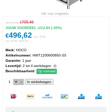
klik voor vergroten
709,46
€
Adviesprijs
JOUW VOORDEEL
212,84
(-30%)
€
496,62
€
excl. BTW
Incl. BTW:
600,91
€
Merk:
HOCO
Artikelnummer:
HWT1200600850-SS
Garantie:
1 jaar
Levertijd:
2 tot 4 werkdagen
Beschikbaarheid:
Op voorraad
+
-