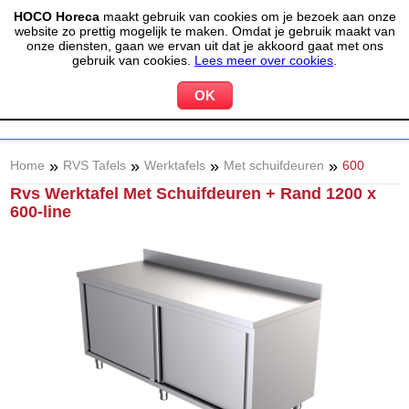
HOCO Horeca
maakt gebruik van cookies om je bezoek aan onze
(020) 497 6325
info@hocohoreca.nl
website zo prettig mogelijk te maken. Omdat je gebruik maakt van
0
onze diensten, gaan we ervan uit dat je akkoord gaat met ons
MIJN ACCOUNT
WINKELWAGEN
gebruik van cookies.
Lees meer over cookies
.
»
»
»
»
Home
RVS Tafels
Werktafels
Met schuifdeuren
600
Rvs Werktafel Met Schuifdeuren + Rand 1200 x
600-line