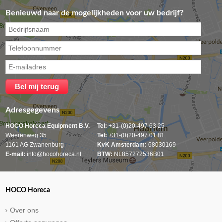
Benieuwd naar de mogelijkheden voor uw bedrijf?
Adresgegevens
HOCO Horeca Equipment B.V.
Tel:
+31-(0)20-497 63 25
Weerenweg 35
Tel:
+31-(0)20-497 01 81
1161 AG Zwanenburg
KvK Amsterdam:
68030169
E-mail:
info@hocohoreca.nl
BTW:
NL857272536B01
HOCO Horeca
Over ons