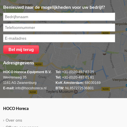
Benieuwd naar de mogelijkheden voor uw bedrijf?
Adresgegevens
HOCO Horeca Equipment B.V.
Tel:
+31-(0)20-497 63 25
Weerenweg 35
Tel:
+31-(0)20-497 01 81
1161 AG Zwanenburg
KvK Amsterdam:
68030169
E-mail:
info@hocohoreca.nl
BTW:
NL857272536B01
HOCO Horeca
Over ons