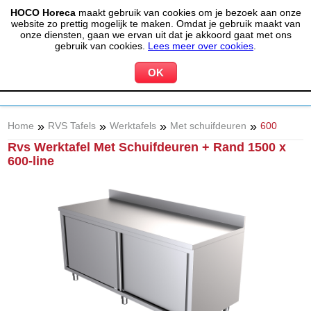
HOCO Horeca
maakt gebruik van cookies om je bezoek aan onze
(020) 497 6325
info@hocohoreca.nl
website zo prettig mogelijk te maken. Omdat je gebruik maakt van
0
onze diensten, gaan we ervan uit dat je akkoord gaat met ons
MIJN ACCOUNT
WINKELWAGEN
gebruik van cookies.
Lees meer over cookies
.
»
»
»
»
Home
RVS Tafels
Werktafels
Met schuifdeuren
600
Rvs Werktafel Met Schuifdeuren + Rand 1500 x
600-line