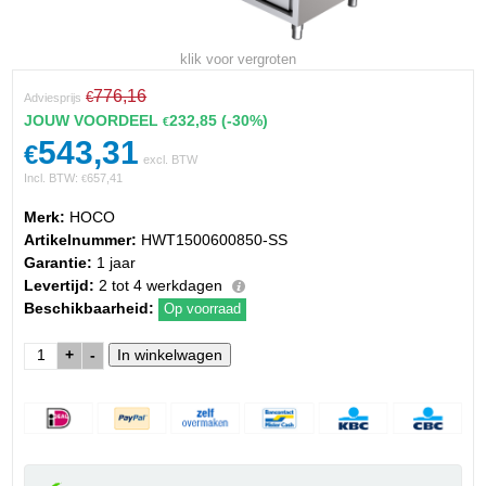
klik voor vergroten
776,16
€
Adviesprijs
JOUW VOORDEEL
232,85
(-30%)
€
543,31
€
excl. BTW
Incl. BTW:
657,41
€
Merk:
HOCO
Artikelnummer:
HWT1500600850-SS
Garantie:
1 jaar
Levertijd:
2 tot 4 werkdagen
Beschikbaarheid:
Op voorraad
+
-