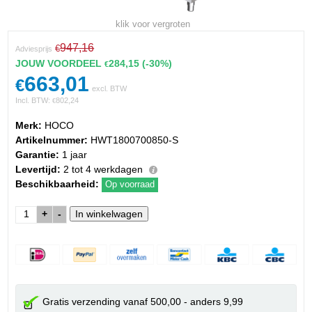
klik voor vergroten
947,16
€
Adviesprijs
JOUW VOORDEEL
284,15
(-30%)
€
663,01
€
excl. BTW
Incl. BTW:
802,24
€
Merk:
HOCO
Artikelnummer:
HWT1800700850-S
Garantie:
1 jaar
Levertijd:
2 tot 4 werkdagen
Beschikbaarheid:
Op voorraad
+
-
Gratis verzending vanaf 500,00 - anders 9,99