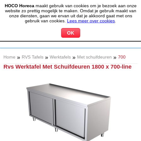
HOCO Horeca
maakt gebruik van cookies om je bezoek aan onze
(020) 497 6325
info@hocohoreca.nl
website zo prettig mogelijk te maken. Omdat je gebruik maakt van
0
onze diensten, gaan we ervan uit dat je akkoord gaat met ons
MIJN ACCOUNT
WINKELWAGEN
gebruik van cookies.
Lees meer over cookies
.
»
»
»
»
Home
RVS Tafels
Werktafels
Met schuifdeuren
700
Rvs Werktafel Met Schuifdeuren 1800 x 700-line