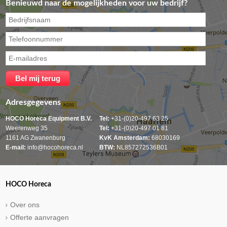
Benieuwd naar de mogelijkheden voor uw bedrijf?
Adresgegevens
HOCO Horeca Equipment B.V.
Tel:
+31-(0)20-497 63 25
Weerenweg 35
Tel:
+31-(0)20-497 01 81
1161 AG Zwanenburg
KvK Amsterdam:
68030169
E-mail:
info@hocohoreca.nl
BTW:
NL857272536B01
HOCO Horeca
Over ons
Offerte aanvragen