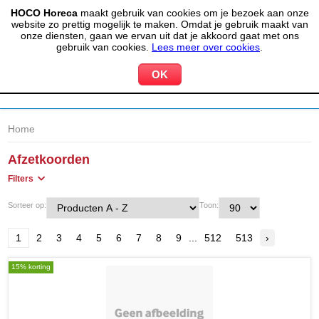
HOCO Horeca
maakt gebruik van cookies om je bezoek aan onze
(020) 497 6325
info@hocohoreca.nl
website zo prettig mogelijk te maken. Omdat je gebruik maakt van
0
onze diensten, gaan we ervan uit dat je akkoord gaat met ons
MIJN ACCOUNT
WINKELWAGEN
gebruik van cookies.
Lees meer over cookies
.
Home
Afzetkoorden
Filters
Sorteer op:
Toon:
1
2
3
4
5
6
7
8
9
...
512
513
›
15% korting