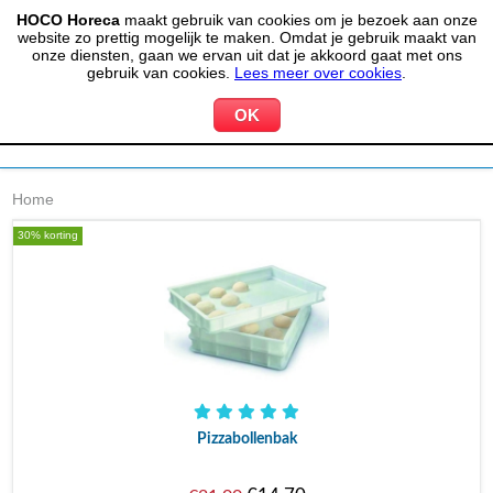
HOCO Horeca
maakt gebruik van cookies om je bezoek aan onze
(020) 497 6325
info@hocohoreca.nl
website zo prettig mogelijk te maken. Omdat je gebruik maakt van
0
onze diensten, gaan we ervan uit dat je akkoord gaat met ons
MIJN ACCOUNT
WINKELWAGEN
gebruik van cookies.
Lees meer over cookies
.
Home
30% korting
Pizzabollenbak