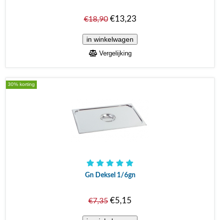
€13,23
€18,90
Vergelijking
30% korting
Gn Deksel 1/6gn
€5,15
€7,35