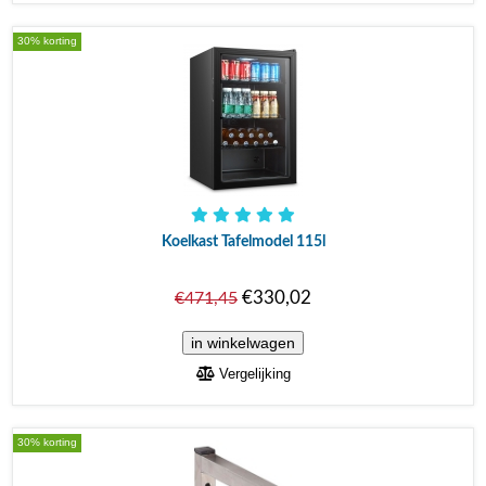
30% korting
Koelkast Tafelmodel 115l
€330,02
€471,45
Vergelijking
30% korting