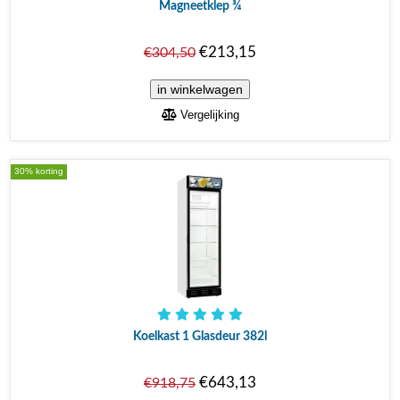
Magneetklep ¾
€213,15
€304,50
Vergelijking
30% korting
Koelkast 1 Glasdeur 382l
€643,13
€918,75